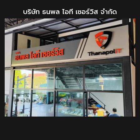
บริษัท ธนพล ไอที เซอร์วิส จำกัด