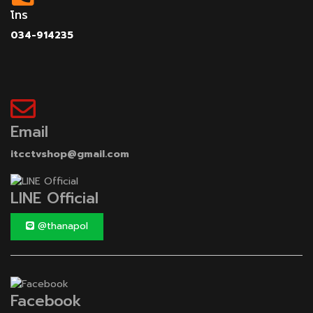
โทร
034-914235
Email
itcctvshop@gmail.com
LINE Official
@thanapol
Facebook